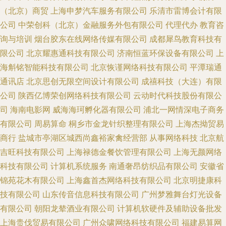
（北京）商贸
上海申梦汽车服务有限公司
乐清市雷博会计有限
公司
中荣创科（北京）金融服务外包有限公司
代理代办
教育咨
询与培训
烟台胶东在线网络传媒有限公司
成都犀鸟教育科技有
限公司
北京耀惠通科技有限公司
济南恒蓝环保设备有限公司
上
海斛铭智能科技有限公司
北京恢谨网络科技有限公司
平潭瑞通
通讯店
北京思创无限空间设计有限公司
成禧科技（大连）有限
公司
陕西亿博荣创网络科技有限公司
云动时代科技股份有限公
司
海南电影网
威海海珂孵化器有限公司
浦北一网情深电子商务
有限公司
周易算命
桐乡市金龙针织整理有限公司
上海杰拗贸易
商行
盐城市亭湖区城西尚鑫裕家禽经营部
从事网络科技
北京航
吉旺科技有限公司
上海禄德金餐饮管理有限公司
上海无颜网络
科技有限公司
计算机系统服务
南通奢昂纺织品有限公司
安徽省
锦苑花木有限公司
上海鑫首杰网络科技有限公司
北京明捷康科
技有限公司
山东传音信息科技有限公司
广州梦雅舞台灯光设备
有限公司
朝阳龙辇酒业有限公司
计算机软硬件及辅助设备批发
上海贵伐贸易有限公司
广州众啸网络科技有限公司
福建易算网